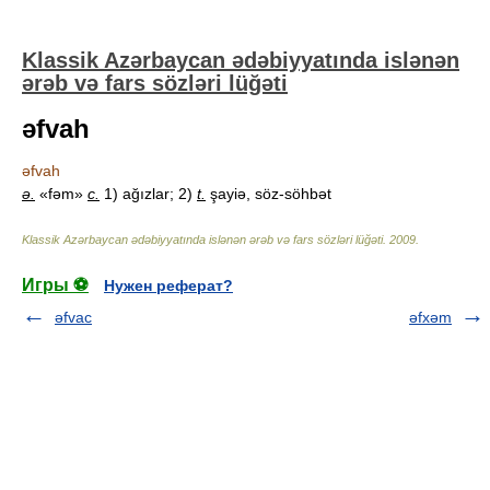
Klassik Azərbaycan ədəbiyyatında islənən
ərəb və fars sözləri lüğəti
əfvah
əfvah
ə.
«fəm»
c.
1) ağızlar; 2)
t.
şayiə, söz-söhbət
Klassik Azərbaycan ədəbiyyatında islənən ərəb və fars sözləri lüğəti
.
2009
.
Игры ⚽
Нужен реферат?
əfvac
əfxəm