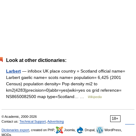
Look at other dictionaries:
Larbert
— infobox UK place country = Scotland official name=
Larbert gaelic name= scots name= population= 6,425 (2001
Census) population density= Pop density mi2 to
km2|4283|precision=0|abbr=yes|wiki=yes os grid reference=
NS8650082500 map type=Scotland… …
Wikipedia
© Academic, 2000-2026
18+
Contact us:
Technical Support
,
Advertising
Dictionaries export
, created on PHP,
Joomla,
Drupal,
WordPress,
MODx.