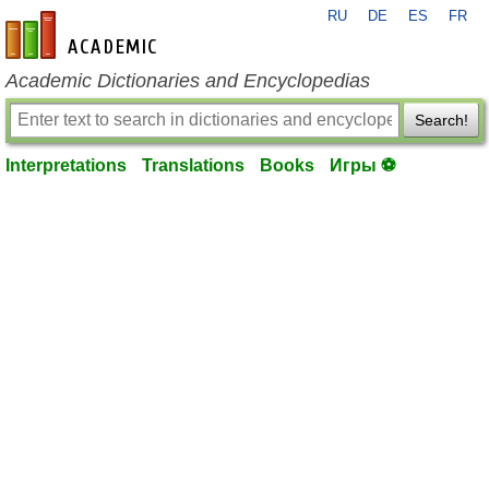
RU
DE
ES
FR
en-academic.com
Academic Dictionaries and Encyclopedias
Search!
Interpretations
Translations
Books
Игры ⚽